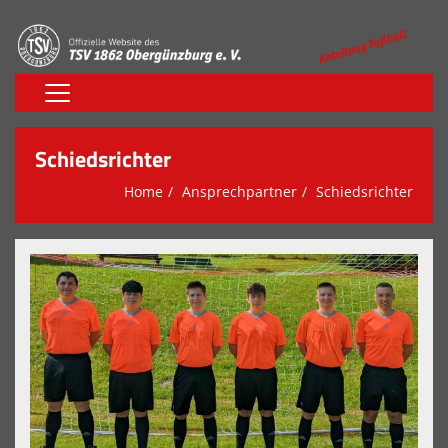
Home
Schiedsrichter
Senioren
Home
Ansprechpartner
Schiedsrichter
Jugend
Torschützen
Verein
Ansprechpartner
Chronik
Merchandise