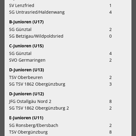
SV Lenzfried
1
SG Untrasried/Haldenwang
4
B-Junioren (U17)
SG Günztal
2
SG Betzigau/Wildpoldsried
0
C-Junioren (U15)
SG Günztal
4
SVO Germaringen
2
D-Junioren (U13)
TSV Oberbeuren
2
SG TSV 1862 Obergünzburg
3
D-Junioren (U12)
JFG Ostallgäu Nord 2
8
SG TSV 1862 Obergünzburg 2
2
E-Junioren (U11)
SG Ronsberg/Ebersbach
2
TSV Obergünzburg
8