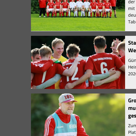
der
mit
deu
Tab
Sta
We
Gün
Hei
202
Gro
mus
ge
Zum
Pla