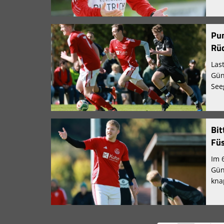
Pu
Rü
Las
Gün
See
Bit
Fü
Im 
Gün
kna