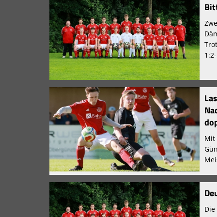
Bit
Zwe
Däm
Tro
1:2
La
Nac
dop
Mit
Gün
Mei
Deu
Die