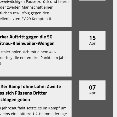
 zweiwöchigen Pause zurück und feiern
 der zweiten Mannschaft einen
tlichen 8:1-Erfolg gegen den
ellenletzten SV 29 Kempten II.
rker Auftritt gegen die SG
15
itnau-Kleinweiler-Wengen
Apr
ztaler holen sich mit einem 4:0-
merfolg die ersten drei Punkte im Jahr
6
ßer Kampf ohne Lohn: Zweite
07
s sich Füssens Dritter
Apr
schlagen geben
 Jahresauftakt setzte es im Kampf um
tz eins eine bittere 1:2-Heimniederlage