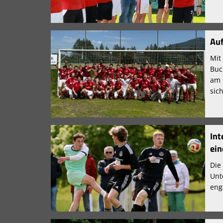
Auf
Mit
Buc
am 
sic
Int
ein
Die
Unt
eng