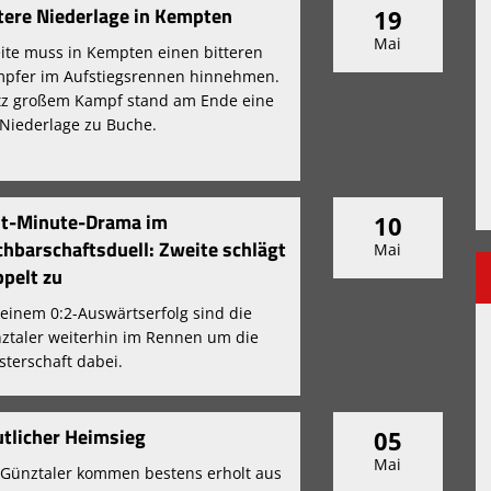
tere Niederlage in Kempten
19
Mai
ite muss in Kempten einen bitteren
pfer im Aufstiegsrennen hinnehmen.
tz großem Kampf stand am Ende eine
-Niederlage zu Buche.
st-Minute-Drama im
10
hbarschaftsduell: Zweite schlägt
Mai
pelt zu
 einem 0:2-Auswärtserfolg sind die
ztaler weiterhin im Rennen um die
sterschaft dabei.
tlicher Heimsieg
05
Mai
 Günztaler kommen bestens erholt aus