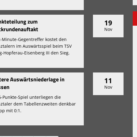
nkteteilung zum
19
ckrundenauftakt
Nov
t-Minute-Gegentreffer kostet den
ztalern im Auswärtsspiel beim TSV
g-Hopferau-Eisenberg III den Sieg.
tere Auswärtsniederlage in
11
ssen
Nov
6-Punkte-Spiel unterliegen die
ztaler dem Tabellenzweiten denkbar
pp mit 0:1.