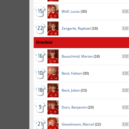
15
Wolf
,
Lucas
(30)
🇩🇪
22
Zengerle
,
Raphael
(19)
🇩🇪
Mittelfeld
16
Bauschmid
,
Marian
(18)
🇩🇪
10
Beck
,
Fabian
(30)
🇩🇪
18
Beck
,
Julian
(23)
🇩🇪
9
Dorn
,
Benjamin
(20)
🇩🇪
21
Gieselmann
,
Marcel
(22)
🇩🇪