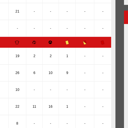
21
-
-
-
-
-
-
-
-
-
-
-
19
2
2
1
-
-
26
6
10
9
-
-
10
-
-
-
-
-
22
11
16
1
-
-
8
-
-
-
-
-