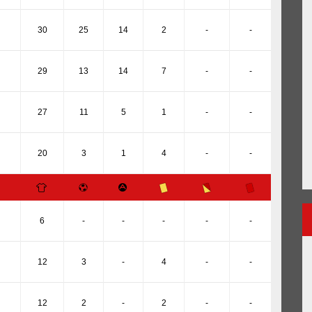
30
25
14
2
-
-
29
13
14
7
-
-
27
11
5
1
-
-
20
3
1
4
-
-
6
-
-
-
-
-
12
3
-
4
-
-
12
2
-
2
-
-