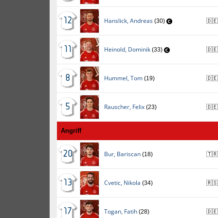
12
Hanslick
,
Andreas
(30)
🇩🇪
11
Heinold
,
Dominik
(33)
🇩🇪
8
Hummel
,
Tom
(19)
🇩🇪
5
Rauscher
,
Felix
(23)
🇩🇪
Angriff
20
Bur
,
Bariscan
(18)
🇹🇷
13
Cvetic
,
Nikola
(34)
🇷🇸
17
Togan
,
Fatih
(28)
🇩🇪