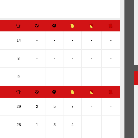
14
-
-
-
-
-
8
-
-
-
-
-
9
-
-
-
-
-
29
2
5
7
-
-
28
1
3
4
-
-