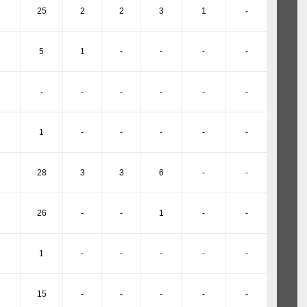
25
2
2
3
1
-
5
1
-
-
-
-
-
-
-
-
-
-
1
-
-
-
-
-
28
3
3
6
-
-
26
-
-
1
-
-
1
-
-
-
-
-
15
-
-
-
-
-