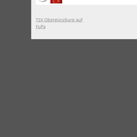
TSV Obergünzburg auf
FuPa