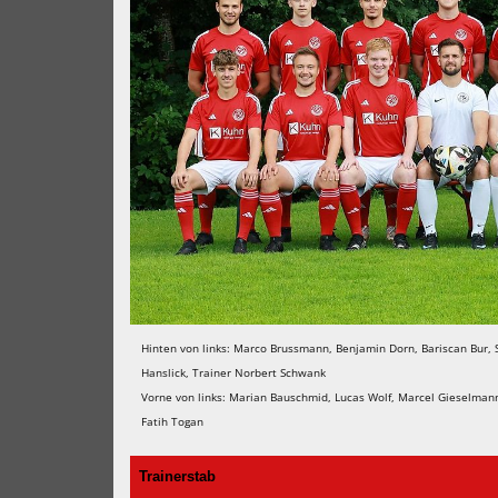
Hinten von links: Marco Brussmann, Benjamin Dorn, Bariscan Bur, 
Hanslick, Trainer Norbert Schwank
Vorne von links: Marian Bauschmid, Lucas Wolf, Marcel Gieselmann,
Fatih Togan
Trainerstab