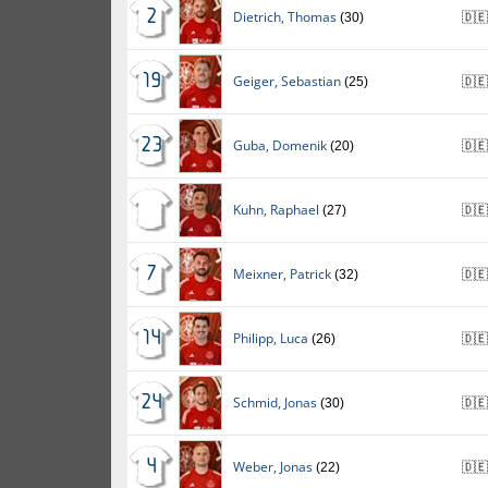
2
Dietrich
,
Thomas
(30)
🇩🇪
19
Geiger
,
Sebastian
(25)
🇩🇪
23
Guba
,
Domenik
(20)
🇩🇪
Kuhn
,
Raphael
(27)
🇩🇪
7
Meixner
,
Patrick
(32)
🇩🇪
14
Philipp
,
Luca
(26)
🇩🇪
24
Schmid
,
Jonas
(30)
🇩🇪
4
Weber
,
Jonas
(22)
🇩🇪