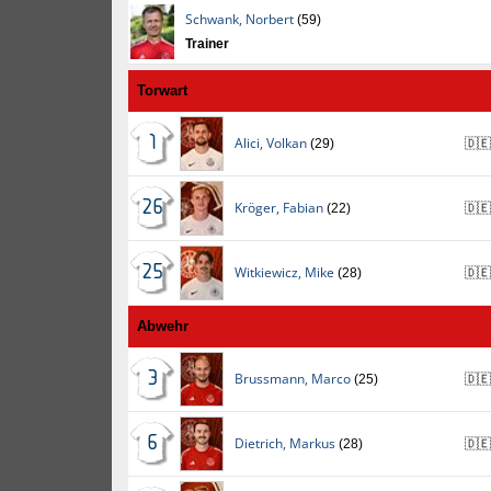
Schwank
,
Norbert
(59)
Trainer
Torwart
1
Alici
,
Volkan
(29)
🇩🇪
26
Kröger
,
Fabian
(22)
🇩🇪
25
Witkiewicz
,
Mike
(28)
🇩🇪
Abwehr
3
Brussmann
,
Marco
(25)
🇩🇪
6
Dietrich
,
Markus
(28)
🇩🇪